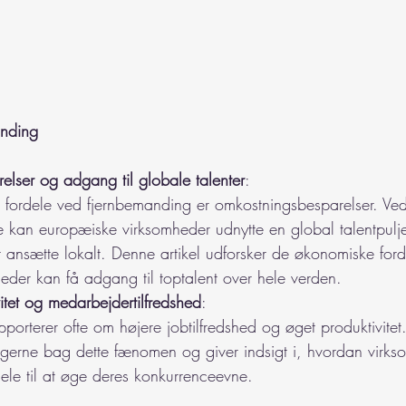
anding
lser og adgang til globale talenter
:
 fordele ved fjernbemanding er omkostningsbesparelser. Ved
 kan europæiske virksomheder udnytte en global talentpulje, 
t ansætte lokalt. Denne artikel udforsker de økonomiske ford
eder kan få adgang til toptalent over hele verden.
itet og medarbejdertilfredshed
: 
pporterer ofte om højere jobtilfredshed og øget produktivitet
agerne bag dette fænomen og giver indsigt i, hvordan virk
dele til at øge deres konkurrenceevne.