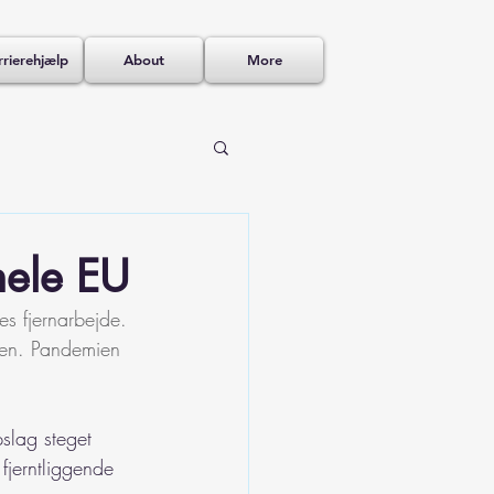
rierehjælp
About
More
hele EU
s fjernarbejde. 
ien. Pandemien 
pslag steget 
fjerntliggende 