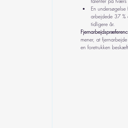
talenter på tværs 
En undersøgelse f
arbejdede 37 % af
tidligere år.
Fjernarbejdspræferenc
mener, at fjernarbejde
en foretrukken beskæft