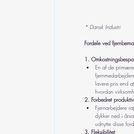
* Dansk Industri
Fordele ved fjernbem
1. Omkostningsbespare
En af de primære
fjernmedarbejdere
lavere pris end a
hvordan virksomh
2. Forbedret produktiv
Fjernarbejdere ra
dykker ned i års
udnytte disse for
3. Fleksibilitet
: