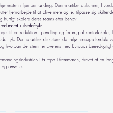
en hjørnesten i fjernbemanding. Denne artikel diskuterer, hvo
ter fjernarbejde til at blive mere agile, tilpasse sig skiftend
 hurtigt skalere deres teams efter behov.
educeret kulstofaftryk
: 
ger til en reduktion i pendling og forbrug af kontorlokaler, hv
odaftryk. Denne artikel diskuterer de miljømæssige fordele v
 og hvordan det stemmer overens med Europas bæredygtigh
nbemandingsindustrien i Europa i fremmarch, drevet af en lan
 og ansatte. 