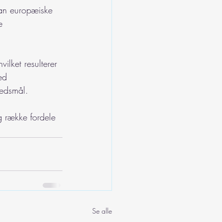
rdan europæiske 
e 
ilket resulterer 
ed 
edsmål.
g række fordele 
Se alle