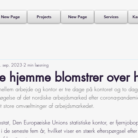
New Page
Projects
New Page
Services
Kar
. sep. 2023
2 min læsning
e hjemme blomstrer over 
ellem arbejde og kontor er tre dage på kontoret og to dage
søgelse af det nordiske arbejdsmarked efter corona-pandem
bt store omvæltninger af arbejdsmarkedet.
rostat, Den Europæiske Unions statistiske kontor, er fjernjobo
de seneste fem år, hvilket viser en stærk efterspørgsel efter 