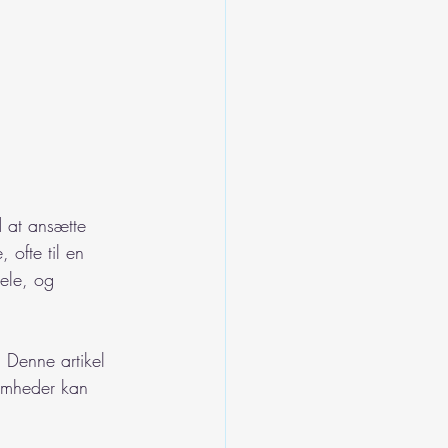
 at ansætte 
ofte til en 
ele, og 
. Denne artikel 
somheder kan 