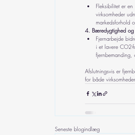
Fleksibilitet er 
virksomheder udnyt
markedsforhold og
4. Bæredygtighed og r
Fjernarbejde bidra
i et lavere CO2-f
fjernbemanding,
Afslutningsvis er fjer
for både virksomheder
Seneste blogindlæg