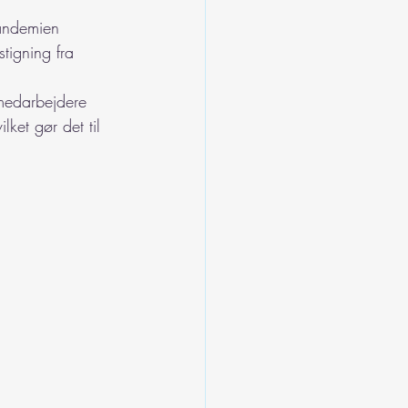
andemien 
tigning fra 
medarbejdere 
lket gør det til 