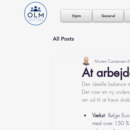
Hjem
General
All Posts
Morten Carstensen
6
At arbejd
Den ideelle balance m
Det viser en ny under
ser ud til at have ska
Vækst
: Ifølge Eu
med over 150 % i 