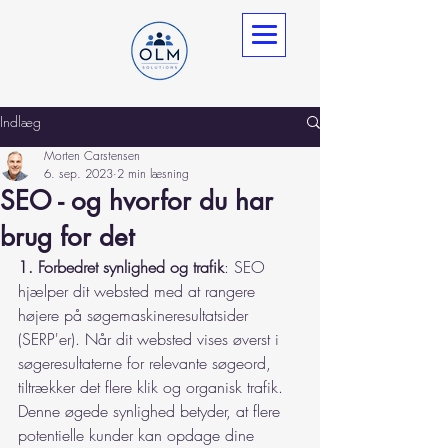
Indlæg
Morten Carstensen
6. sep. 2023
2 min læsning
SEO - og hvorfor du har
brug for det
1. Forbedret synlighed og trafik
: SEO 
hjælper dit websted med at rangere 
højere på søgemaskineresultatsider 
(SERP'er). Når dit websted vises øverst i 
søgeresultaterne for relevante søgeord, 
tiltrækker det flere klik og organisk trafik. 
Denne øgede synlighed betyder, at flere 
potentielle kunder kan opdage dine 