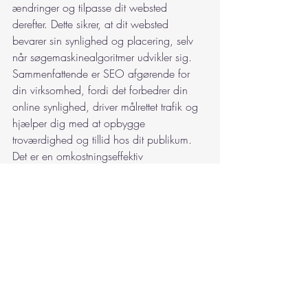
ændringer og tilpasse dit websted 
derefter. Dette sikrer, at dit websted 
bevarer sin synlighed og placering, selv 
når søgemaskinealgoritmer udvikler sig.
Sammenfattende er SEO afgørende for 
din virksomhed, fordi det forbedrer din 
online synlighed, driver målrettet trafik og 
hjælper dig med at opbygge 
troværdighed og tillid hos dit publikum. 
Det er en omkostningseffektiv 
marketingstrategi, der giver målbare 
resultater og en konkurrencefordel i 
nutidens digitale landskab. Investering i 
SEO er ikke kun en mulighed; det er en 
strategisk nødvendighed for bæredygtig 
online succes.